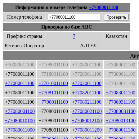
Информация о номере телефона
+77080011100
Номер телефона
Проверка по базе ABC
Префикс страны
7
Казахстан
Регион / Оператор
АЛТЕЛ
Дру
+70080011100
+71080011100
+72080011100
+73080011100
+77080011100
+77180011100
+77280011100
+77380011100
+77000011100
+77010011100
+77020011100
+77030011100
+77080011100
+77081011100
+77082011100
+77083011100
+77080011100
+77080111100
+77080211100
+77080311100
+77080001100
+77080011100
+77080021100
+77080031100
+77080010100
+77080011100
+77080012100
+77080013100
+77080011000
+77080011100
+77080011200
+77080011300