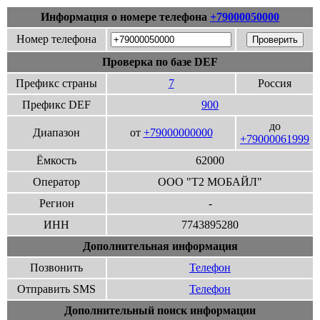
Информация о номере телефона
+79000050000
Номер телефона
Проверка по базе DEF
Префикс страны
7
Россия
Префикс DEF
900
до
Диапазон
от
+79000000000
+79000061999
Ёмкость
62000
Оператор
ООО "Т2 МОБАЙЛ"
Регион
-
ИНН
7743895280
Дополнительная информация
Позвонить
Телефон
Отправить SMS
Телефон
Дополнительный поиск информации