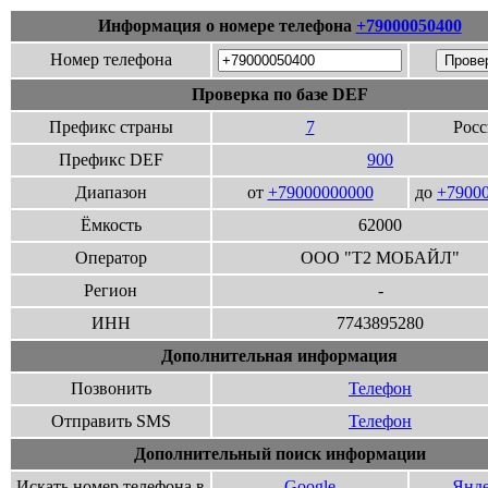
Информация о номере телефона
+79000050400
Номер телефона
Проверка по базе DEF
Префикс страны
7
Росс
Префикс DEF
900
Диапазон
от
+79000000000
до
+7900
Ёмкость
62000
Оператор
ООО "Т2 МОБАЙЛ"
Регион
-
ИНН
7743895280
Дополнительная информация
Позвонить
Телефон
Отправить SMS
Телефон
Дополнительный поиск информации
Искать номер телефона в
Google
Янде