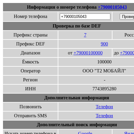
Информация о номере телефона
+79000105043
Номер телефона
Проверка по базе DEF
Префикс страны
7
Росс
Префикс DEF
900
Диапазон
от
+79000100000
до
+7900
Ёмкость
100000
Оператор
ООО "Т2 МОБАЙЛ"
Регион
-
ИНН
7743895280
Дополнительная информация
Позвонить
Телефон
Отправить SMS
Телефон
Дополнительный поиск информации
Искать номер телефона в
Google
Янде