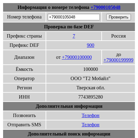
Информация о номере телефона
+79000105048
Номер телефона
Проверка по базе DEF
Префикс страны
7
Россия
Префикс DEF
900
до
Диапазон
от
+79000100000
+79000199999
Ёмкость
100000
Оператор
ООО "Т2 Мобайл"
Регион
Тверская обл.
ИНН
7743895280
Дополнительная информация
Позвонить
Телефон
Отправить SMS
Телефон
Дополнительный поиск информации