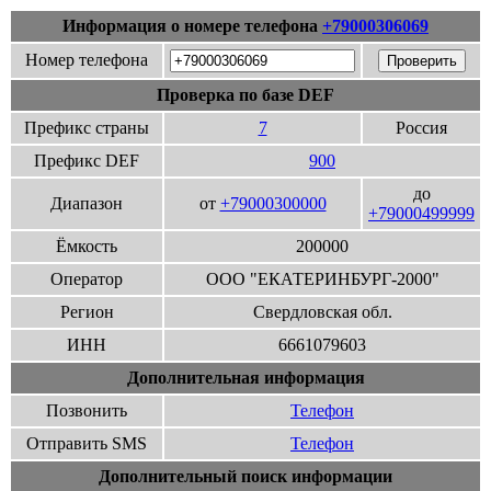
Информация о номере телефона
+79000306069
Номер телефона
Проверка по базе DEF
Префикс страны
7
Россия
Префикс DEF
900
до
Диапазон
от
+79000300000
+79000499999
Ёмкость
200000
Оператор
ООО "ЕКАТЕРИНБУРГ-2000"
Регион
Свердловская обл.
ИНН
6661079603
Дополнительная информация
Позвонить
Телефон
Отправить SMS
Телефон
Дополнительный поиск информации