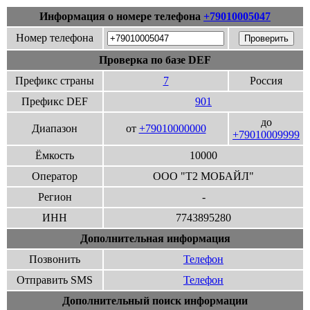
Информация о номере телефона
+79010005047
Номер телефона
Проверка по базе DEF
Префикс страны
7
Россия
Префикс DEF
901
до
Диапазон
от
+79010000000
+79010009999
Ёмкость
10000
Оператор
ООО "Т2 МОБАЙЛ"
Регион
-
ИНН
7743895280
Дополнительная информация
Позвонить
Телефон
Отправить SMS
Телефон
Дополнительный поиск информации