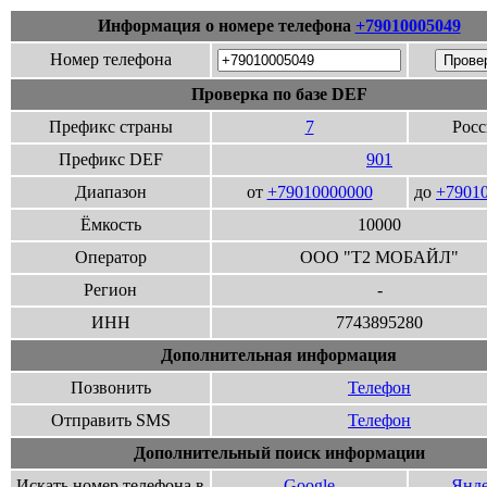
Информация о номере телефона
+79010005049
Номер телефона
Проверка по базе DEF
Префикс страны
7
Росс
Префикс DEF
901
Диапазон
от
+79010000000
до
+7901
Ёмкость
10000
Оператор
ООО "Т2 МОБАЙЛ"
Регион
-
ИНН
7743895280
Дополнительная информация
Позвонить
Телефон
Отправить SMS
Телефон
Дополнительный поиск информации
Искать номер телефона в
Google
Янде